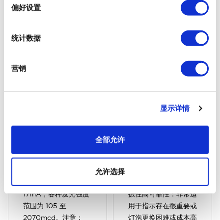
择
偏好设置
统计数据
基于 LED 灯的 E10 单
基于 LED 灯（如 Ba9
芯片替代 LED 指示灯
系列）与白炽灯相比具
营销
产品与白炽灯相比具有
有许多特性和优势。
许多特性和优势。 主
主要特性有五种 LED
要特性有五种 LED 颜
颜色可供选择;标准
显示详情
色可供选择；红色、绿
24V、28V、48V、
色、黄色、蓝色和白
130VAC、230VAC
色，标准 6VDC、
下的红色、绿色、黄
全部允许
12VDC、24VDC、
色、蓝色和白色使用寿
28VDC、48VDC、
命长（通常为
130VAC、230VAC，
100,000 小时）低功
允许选择
电流为 8、9、
耗 低发热抗冲击和抗
17mA，各种发光强度
振性高可靠性：非常适
范围为 105 至
用于指示存在很重要或
2070mcd。注意：
灯泡更换困难或成本高