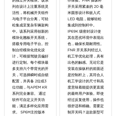
的独立开关模块。该系
作体验。FNR 操纵杆
列在设计上注重系统灵
开关采用紧凑的 20 毫
活性，将机械开关组件
米圆形设计和嵌入式
与电子平台分离，可轻
LED 电阻，能够轻松
松集成至复杂车辆架构
集成到控制杆中。
中。该系列采用创新的
IP69K 级密封设计使
模块化翘板开关系统，
其在恶劣环境中表现出
搭载专用电子平台。控
色，确保长期耐用性。
制台经模块化优化设
FNR 开关系列经过人
计，可根据驾驶员偏好
机工学优化处理，具有
进行定制。每个模块最
出色的触感。无论它是
多支持六个带背光的开
安装在操纵杆的前面还
关，可选择瞬时或自锁
是控制杆上，其符合人
配置，并具备 2位或3
机工学设计的尺寸和高
位功能，与APEM KR
度意味着能提供更直观
系列完全兼容。 通过
的最终用户体验。即使
软件可自定义开关功
经过反复使用，操作也
能，满足多样化应用需
很舒适和精确。需要定
求。 SP6M主控版本
制开关吗？这款新型可