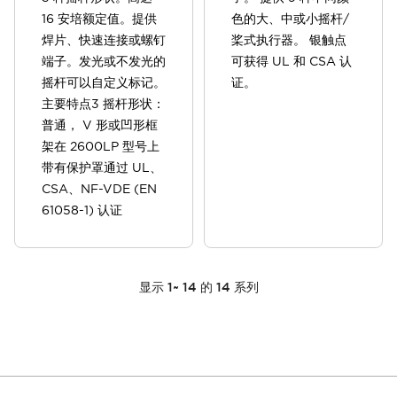
16 安培额定值。提供
色的大、中或小摇杆/
焊片、快速连接或螺钉
桨式执行器。 银触点
端子。发光或不发光的
可获得 UL 和 CSA 认
摇杆可以自定义标记。
证。
主要特点3 摇杆形状：
普通， V 形或凹形框
架在 2600LP 型号上
带有保护罩通过 UL、
CSA、NF-VDE (EN
61058-1) 认证
显示
1
~
14
的
14
系列