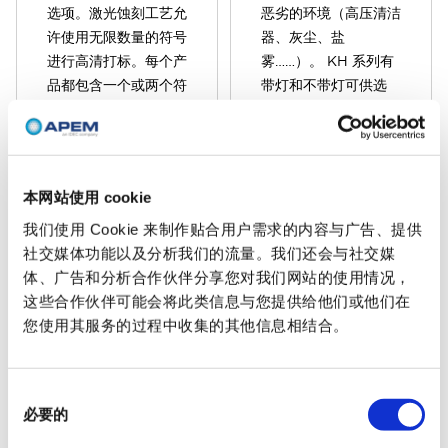
选项。激光蚀刻工艺允
恶劣的环境（高压清洁
许使用无限数量的符号
器、灰尘、盐
进行高清打标。每个产
雾……）。 KH 系列有
品都包含一个或两个符
带灯和不带灯可供选
号。KI 系列可用于所
择，有多种符号和摇杆
有出现 KR 的时尚仪表
颜色，最大程度满足客
板。在线手册中显示了
户要求。观看视频：主
120 种不同符号的选
要特点防止意外启动多
本网站使用 cookie
择。观看视频：主要特
种颜色选择激光蚀刻或
点多种边框颜色选择多
移印符号照明或非照明
我们使用 Cookie 来制作贴合用户需求的内容与广告、提供
种LED选择激光蚀刻
密封至 IP69K
社交媒体功能以及分析我们的流量。我们还会与社交媒
符号预期寿命长可选择
体、广告和分析合作伙伴分享您对我们网站的使用情况，
密封至 IP68
这些合作伙伴可能会将此类信息与您提供给他们或他们在
您使用其服务的过程中收集的其他信息相结合。
同
KG
MT
必要的
意
选