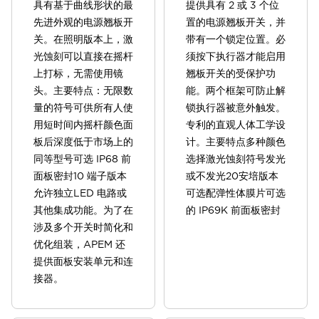
具有基于曲线形状的最
提供具有 2 或 3 个位
先进外观的电源翘板开
置的电源翘板开关，并
关。在照明版本上，激
带有一个锁定位置。必
光蚀刻可以直接在摇杆
须按下执行器才能启用
上打标，无需使用镜
翘板开关的受保护功
头。主要特点：无限数
能。两个框架可防止解
量的符号可供所有人使
锁执行器被意外触发。
用短时间内摇杆颜色面
专利的直观人体工学设
板后深度低于市场上的
计。主要特点多种颜色
同等型号可选 IP68 前
选择激光蚀刻符号发光
面板密封10 端子版本
或不发光20安培版本
允许独立LED 电路或
可选配弹性体膜片可选
其他集成功能。为了在
的 IP69K 前面板密封
涉及多个开关时简化和
优化组装，APEM 还
提供面板安装单元和连
接器。