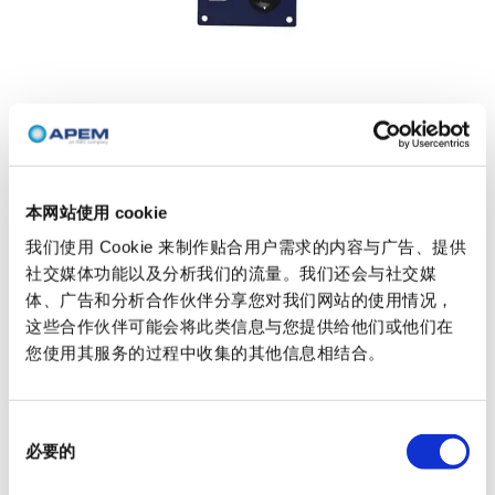
本网站使用 cookie
我们使用 Cookie 来制作贴合用户需求的内容与广告、提供
社交媒体功能以及分析我们的流量。我们还会与社交媒
触觉键盘
体、广告和分析合作伙伴分享您对我们网站的使用情况，
这些合作伙伴可能会将此类信息与您提供给他们或他们在
独特触感，卓越耐久。
您使用其服务的过程中收集的其他信息相结合。
我们的触觉键盘致力于提供独特的触感特征、高可靠性和更长的使
用寿命，满足严苛的人机界面（HMI）应用需求。这些触觉开关键
盘专为需要清晰反馈和精确驱动的用户而设计，确保用户获得自
信、一致且响应迅速的操作体验。
同
我们的定制触觉键盘专门面向密集使用场景，拥有卓越的耐用性，
必要的
意
使用寿命高达 1000 万次操作，特别适用于需要性能一致性和可靠
选
性的任务关键型环境。