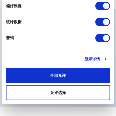
择
偏好设置
统计数据
主要特点
营销
• 使用寿命极长（高达 1000 万次循环） • 高端触感，开动
力一致 • 多种开动力选项（安静型、2N、3.5N、6.5N） •
支持背光集成 • 兼容多种通信协议（CAN、以太网、
显示详情
RS…） • 专为恶劣和密集使用环境而设计 技术考量：与刚
性 PCB 薄膜解决方案相比，我们的触觉键盘在面板下方集
全部允许
成深度更深，成本也相对较高，但其增强的性能和耐用性却
物超所值。
允许选择