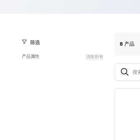
行业
农业机械
公共环境
工程机械
材料处理
筛选
卫生保健
8
产品
电子交通
产品属性
清除所有
防御
功能
人机工程学
系统的功能安全
产品定制化
质量
抵御恶劣环境
媒体中心
联系我们
网络研讨会
法律文件
小册子
质量
关于面板和 PCB 开关的技术信息
什么是新的