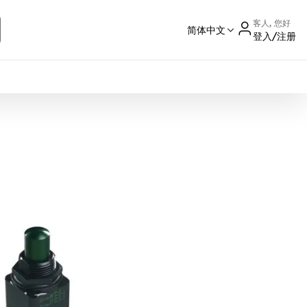
客人, 您好
简体中文
登入/注册
International
France
Germany
USA
China