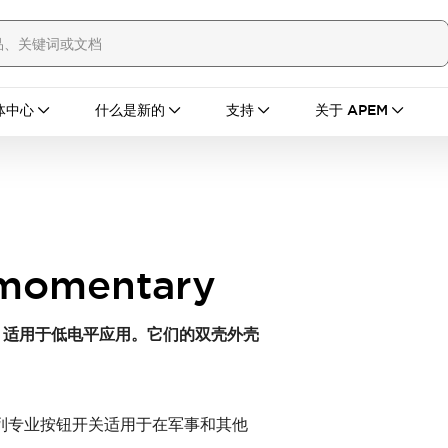
体中心
什么是新的
支持
关于 APEM
 momentary
，适用于低电平应用。它们的双壳外壳
：该系列专业按钮开关适用于在军事和其他