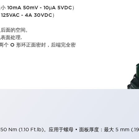
mA 50mV - 10μA 5VDC）
125VAC - 4A 30VDC）
。
板后面的空间。
表面处理.
由两个 O 形环正面密封，后端完全密
50 Nm (1.10 Ft.lb)。应用于螺母 • 面板厚度：最大 5 mm (.1