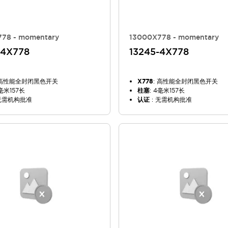
78 - momentary
13000X778 - momentary
-4X778
13245-4X778
 高性能全封闭黑色开关
X778
: 高性能全封闭黑色开关
4毫米157长
柱塞
: 4毫米157长
 无需机构批准
认证
: 无需机构批准