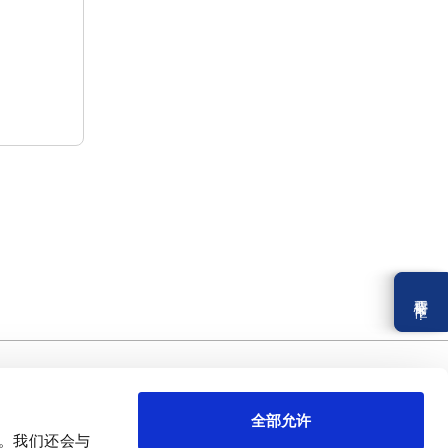
需要幫忙 ？
关于APEM
全部允许
首席执行官致辞
量。我们还会与