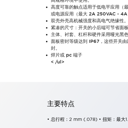
高规格环境中使用。
探索全部
高度可靠的触点适用于低电平应用（最小 10
LED 指示灯
或电源应用（最大 2A 250VAC - 4A 
专业级面板安装 LED 指示灯
双壳外壳高机械强度和高电气绝缘性
夜视 (NVG) 兼容 LED 指示灯
紧凑的尺寸：开关的小后端可节省面
后置 LED 指示灯
主体、衬套、杠杆和硬件采用哑光黑色
嵌入式塑料 LED 指示灯
面板密封等级达到 IP67，这些开关
基于 LED 指示灯的灯泡更换
封。
Halo 面板安装 LED 指示灯
焊片或 pc 端子
探索全部
< /ul>
操纵杆
指尖比例
拇指控制
USB 桌面
中型霍尔效应
指尖开关
手柄霍尔效应
轨迹球
探索全部
面板解决方案
标准面板解决方案
主要特点
完整的人机界面
不锈钢键盘
触觉键盘
军用键盘
橡胶键盘
• 总行程：2 mm (.078) • 扭矩：最大1.
电容式键盘
薄膜键盘
探索全部
产品查找器