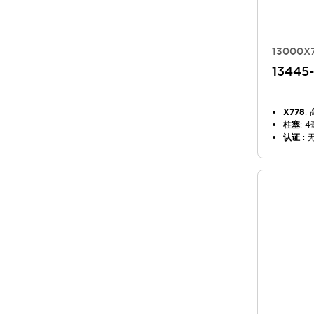
新闻
活动
支持
如何购买
13000X7
在线经销商
联系我们
13445
关于 APEM
首席执行官的寄语
X778
:
我们的核心业务
APEM 介绍
柱塞
: 
集团历史
创始人头像
特色产品
认证
:
APEM 分支机构
行政人员
我们的核心业务
APEM 企业社会责任（CSR）
环境数据 | APEM
可持续产品