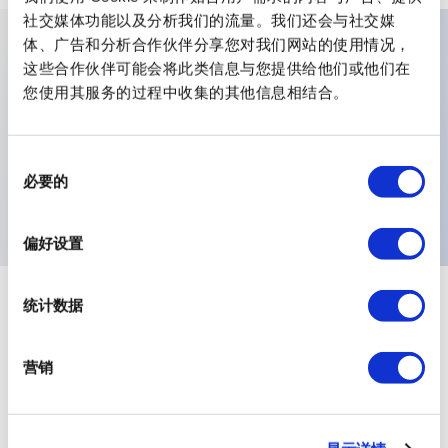
社交媒体功能以及分析我们的流量。我们还会与社交媒
体、广告和分析合作伙伴分享您对我们网站的使用情况，
这些合作伙伴可能会将此类信息与您提供给他们或他们在
主要特点
您使用其服务的过程中收集的其他信息相结合。
极数:单极,柱塞:高度 63 248,帽子:十五万五千九百九十,终
端:焊接端子或直插式电脑,特殊选项:前面板密封扁平套筒
同
必要的
意
119 15 32,电气功能:ON MOM,
选
择
偏好设置
统计数据
+
规格
全部展开
Electrical Specifications
营销
Environmental Specifications