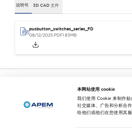
新闻
活动
说明书
3D CAD 文件
支持
如何购买
在线经销商
联系我们
pusbutton_switches_series_FD
08/12/2025
.PDF
1.83MB
关于 APEM
首席执行官的寄语
我们的核心业务
APEM 介绍
集团历史
创始人头像
特色产品
APEM 分支机构
行政人员
我们的核心业务
APEM 企业社会责任（CSR）
环境数据 | APEM
可持续产品
本网站使用 cookie
支持
如何购买
我们使用 Cookie 来
不论您梦想拥有怎样不可思议的人
在线经销商
机界面，
社交媒体、广告和分析合
联系我们
我们都能让您梦想成真。
给他们或他们在您使用其
© 2026 APEM SAS
隐私政策
条款和条件
沪ICP备19002252号-