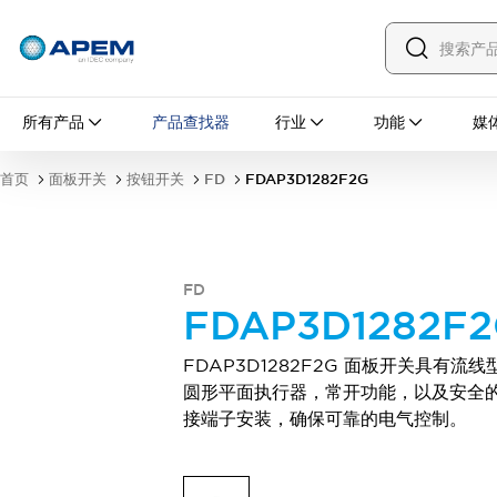
所有产品
所有产品
产品查找器
行业
功能
媒
面板开关
钮子开关
按钮开关
翘板开关
首页
面板开关
按钮开关
FD
FDAP3D1282F2G
防误操作盖
防水帽
安装配件
探索全部
PCB 开关
MEC 轻触开关及配件
FD
滑动开关
触觉开关
FDAP3D1282F
微型开关和检测开关
DIP 和编码旋转开关
拨动开关
FDAP3D1282F2G 面板开关具有流线
按钮开关
翘板开关
探索全部
圆形平面执行器，常开功能，以及安全
工业控制
接端子安装，确保可靠的电气控制。
紧急停止开关
工业开关与指示灯
IDEC 的工业控制器
钥匙开关