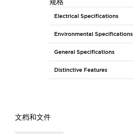
规格
行业
农业机械
Electrical Specifications
公共环境
工程机械
Environmental Specifications
材料处理
卫生保健
电子交通
General Specifications
防御
功能
Distinctive Features
人机工程学
系统的功能安全
产品定制化
质量
抵御恶劣环境
媒体中心
联系我们
网络研讨会
法律文件
小册子
质量
文档和文件
关于面板和 PCB 开关的技术信息
什么是新的