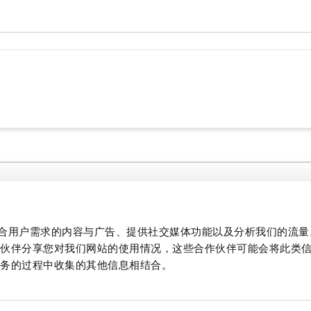
媒体中心
法律文件
制作贴合用户需求的内容与广告、提供社交媒体功能以及分析我们的流
文学
作伙伴分享您对我们网站的使用情况，这些合作伙伴可能会将此类
质量
服务的过程中收集的其他信息相结合。
PCB 和面板开关技术信息
1