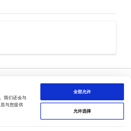
需要幫忙 ？
关于APEM
全部允许
首席执行官致辞
量。我们还会与
APEM 演示
信息与您提供
我们的核心业务
允许选择
APEM 企业社会责任（CSR）
简体中文