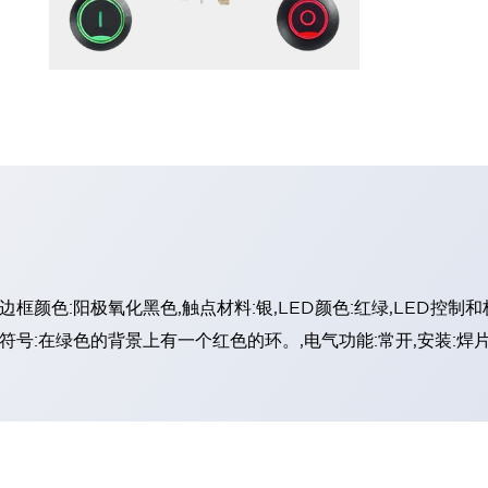
,边框颜色:阳极氧化黑色,触点材料:银,LED颜色:红绿,LED控制
944,符号:在绿色的背景上有一个红色的环。,电气功能:常开,安装:焊片