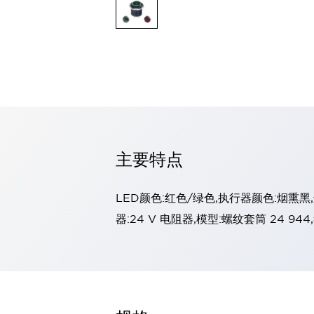
探索全部
LED 指示灯
专业级面板安装 LED 指示灯
夜视 (NVG) 兼容 LED 指示灯
后置 LED 指示灯
嵌入式塑料 LED 指示灯
基于 LED 指示灯的灯泡更换
Halo 面板安装 LED 指示灯
探索全部
主要特点
操纵杆
指尖比例
拇指控制
USB 桌面
中型霍尔效应
指尖开关
LED颜色:红色/绿色,执行器颜色:烟熏黑
手柄霍尔效应
轨迹球
探索全部
器:24 V 电阻器,模型:螺纹套筒 24 
面板解决方案
标准面板解决方案
完整的人机界面
不锈钢键盘
触觉键盘
军用键盘
橡胶键盘
电容式键盘
薄膜键盘
探索全部
产品查找器