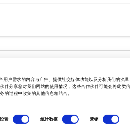
媒体中心
法律文件
制作贴合用户需求的内容与广告、提供社交媒体功能以及分析我们的流
文学
作伙伴分享您对我们网站的使用情况，这些合作伙伴可能会将此类
质量
服务的过程中收集的其他信息相结合。
PCB 和面板开关技术信息
1
设置
统计数据
营销
产品详情
主要特点
规格
文档和文件