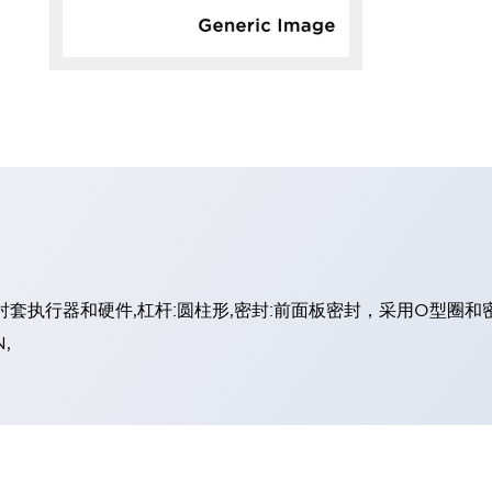
的衬套执行器和硬件,杠杆:圆柱形,密封:前面板密封，采用O型圈和
,