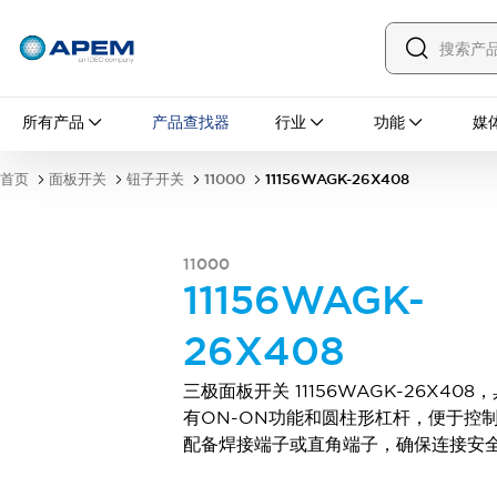
所有产品
所有产品
产品查找器
行业
功能
媒
面板开关
钮子开关
按钮开关
翘板开关
首页
面板开关
钮子开关
11000
11156WAGK-26X408
防误操作盖
防水帽
安装配件
探索全部
PCB 开关
11000
MEC 轻触开关及配件
11156WAGK-
滑动开关
触觉开关
微型开关和检测开关
26X408
DIP 和编码旋转开关
拨动开关
按钮开关
翘板开关
探索全部
三极面板开关 11156WAGK-26X408
工业控制
有ON-ON功能和圆柱形杠杆，便于控
紧急停止开关
配备焊接端子或直角端子，确保连接安
工业开关与指示灯
IDEC 的工业控制器
钥匙开关