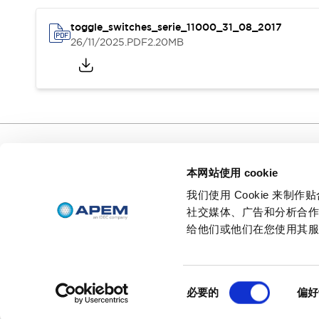
新闻
活动
支持
toggle_switches_serie_11000_31_08_2017
如何购买
26/11/2025
.PDF
2.20MB
在线经销商
联系我们
关于 APEM
首席执行官的寄语
我们的核心业务
APEM 介绍
集团历史
创始人头像
特色产品
APEM 分支机构
行政人员
我们的核心业务
本网站使用 cookie
支持
APEM 企业社会责任（CSR）
如何购买
我们使用 Cookie 来
不论您梦想拥有怎样不可思议的人
在线经销商
环境数据 | APEM
可持续产品
机界面，
社交媒体、广告和分析合
联系我们
我们都能让您梦想成真。
给他们或他们在您使用其
© 2026 APEM SAS
隐私政策
条款和条件
沪ICP备19002252号-
同
必要的
偏好
意
选