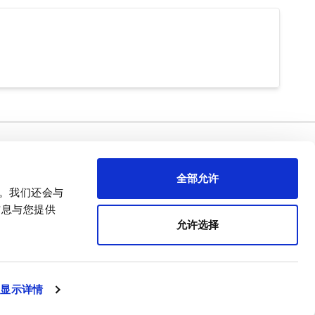
需要幫忙 ？
关于APEM
全部允许
首席执行官致辞
量。我们还会与
APEM 演示
信息与您提供
我们的核心业务
允许选择
APEM 企业社会责任（CSR）
简体中文
显示详情