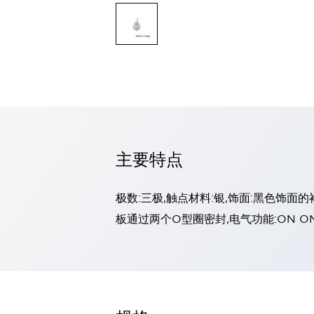
探索全部
LED 指示灯
专业级面板安装 LED 指示灯
夜视 (NVG) 兼容 LED 指示灯
后置 LED 指示灯
嵌入式塑料 LED 指示灯
基于 LED 指示灯的灯泡更换
Halo 面板安装 LED 指示灯
探索全部
主要特点
操纵杆
指尖比例
拇指控制
USB 桌面
中型霍尔效应
指尖开关
极数:三极,触点材料:银,饰面:黑色饰面
手柄霍尔效应
轨迹球
探索全部
板通过两个O型圈密封,电气功能:ON ON
面板解决方案
标准面板解决方案
完整的人机界面
不锈钢键盘
触觉键盘
军用键盘
橡胶键盘
电容式键盘
薄膜键盘
探索全部
产品查找器