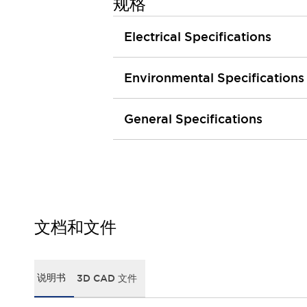
规格
行业
农业机械
Electrical Specifications
公共环境
工程机械
Environmental Specifications
材料处理
卫生保健
电子交通
General Specifications
防御
功能
人机工程学
系统的功能安全
产品定制化
质量
抵御恶劣环境
文档和文件
媒体中心
联系我们
网络研讨会
法律文件
小册子
质量
关于面板和 PCB 开关的技术信息
说明书
3D CAD 文件
什么是新的