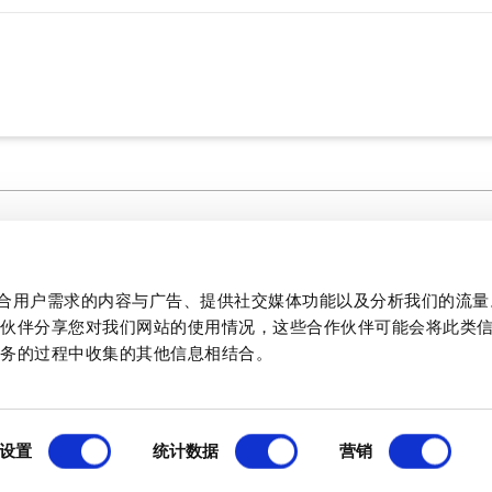
媒体中心
法律文件
制作贴合用户需求的内容与广告、提供社交媒体功能以及分析我们的流
文学
作伙伴分享您对我们网站的使用情况，这些合作伙伴可能会将此类
质量
服务的过程中收集的其他信息相结合。
PCB 和面板开关技术信息
1
设置
统计数据
营销
产品详情
主要特点
规格
文档和文件