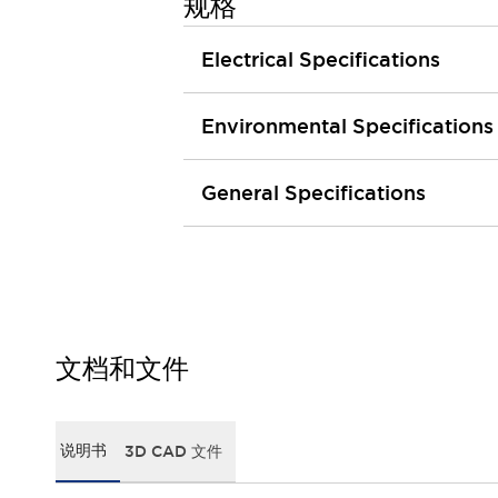
规格
行业
农业机械
Electrical Specifications
公共环境
工程机械
Environmental Specifications
材料处理
卫生保健
电子交通
General Specifications
防御
功能
人机工程学
系统的功能安全
产品定制化
质量
抵御恶劣环境
文档和文件
媒体中心
联系我们
网络研讨会
法律文件
小册子
质量
关于面板和 PCB 开关的技术信息
说明书
3D CAD 文件
什么是新的