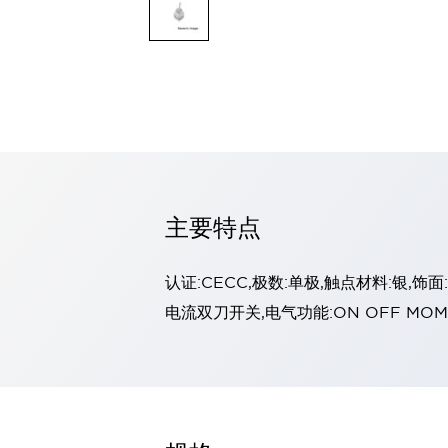
探索全部
LED 指示灯
专业级面板安装 LED 指示灯
夜视 (NVG) 兼容 LED 指示灯
后置 LED 指示灯
嵌入式塑料 LED 指示灯
基于 LED 指示灯的灯泡更换
Halo 面板安装 LED 指示灯
探索全部
主要特点
操纵杆
指尖比例
拇指控制
USB 桌面
中型霍尔效应
指尖开关
认证:CECC,极数:单极,触点材料:银,
手柄霍尔效应
轨迹球
探索全部
电流双刀开关,电气功能:ON OFF MOM
面板解决方案
标准面板解决方案
完整的人机界面
不锈钢键盘
触觉键盘
军用键盘
橡胶键盘
电容式键盘
薄膜键盘
探索全部
产品查找器