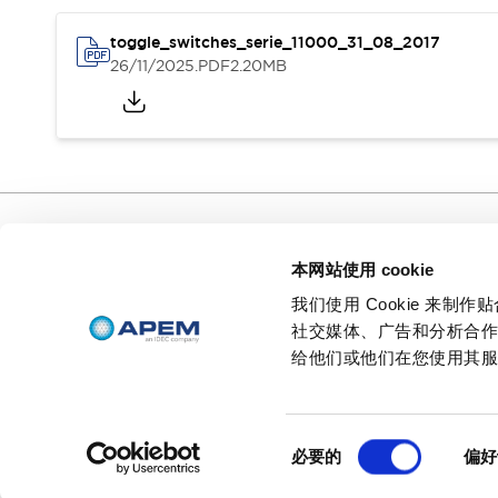
新闻
活动
支持
toggle_switches_serie_11000_31_08_2017
如何购买
26/11/2025
.PDF
2.20MB
在线经销商
联系我们
关于 APEM
首席执行官的寄语
我们的核心业务
APEM 介绍
集团历史
创始人头像
特色产品
APEM 分支机构
行政人员
我们的核心业务
本网站使用 cookie
支持
APEM 企业社会责任（CSR）
如何购买
我们使用 Cookie 来
不论您梦想拥有怎样不可思议的人
在线经销商
环境数据 | APEM
可持续产品
机界面，
社交媒体、广告和分析合
联系我们
我们都能让您梦想成真。
给他们或他们在您使用其
© 2026 APEM SAS
隐私政策
条款和条件
沪ICP备19002252号-
同
必要的
偏好
意
选