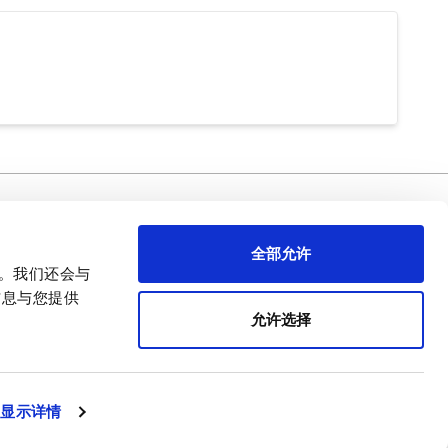
需要幫忙 ？
关于APEM
全部允许
首席执行官致辞
量。我们还会与
APEM 演示
信息与您提供
我们的核心业务
允许选择
APEM 企业社会责任（CSR）
简体中文
显示详情