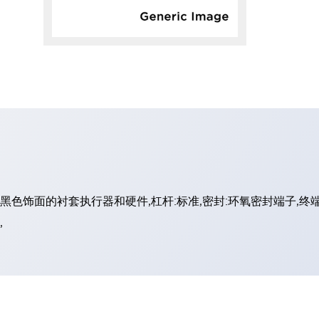
饰面:黑色饰面的衬套执行器和硬件,杠杆:标准,密封:环氧密封端子,
,