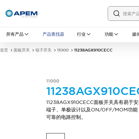
所有产品
所有产品
产品查找器
行业
功能
媒
面板开关
钮子开关
按钮开关
翘板开关
首页
面板开关
钮子开关
11000
11238AGX910CECC
防误操作盖
防水帽
安装配件
探索全部
PCB 开关
MEC 轻触开关及配件
11000
滑动开关
触觉开关
11238AGX910CE
微型开关和检测开关
DIP 和编码旋转开关
拨动开关
11238AGX910CECC面板开关具有易于
按钮开关
翘板开关
探索全部
端子、单极设计以及ON/OFF/MOM功
工业控制
可靠的电路控制。
紧急停止开关
工业开关与指示灯
IDEC 的工业控制器
钥匙开关