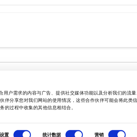
媒体中心
法律文件
制作贴合用户需求的内容与广告、提供社交媒体功能以及分析我们的流
文学
作伙伴分享您对我们网站的使用情况，这些合作伙伴可能会将此类
质量
服务的过程中收集的其他信息相结合。
PCB 和面板开关技术信息
1
设置
统计数据
营销