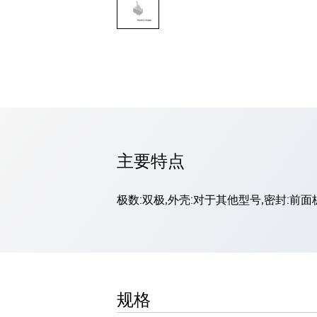
探索全部
LED 指示灯
专业级面板安装 LED 指示灯
夜视 (NVG) 兼容 LED 指示灯
后置 LED 指示灯
嵌入式塑料 LED 指示灯
基于 LED 指示灯的灯泡更换
Halo 面板安装 LED 指示灯
探索全部
主要特点
操纵杆
指尖比例
拇指控制
USB 桌面
中型霍尔效应
指尖开关
极数:双极,外壳:对于其他型号,密封:前
手柄霍尔效应
轨迹球
探索全部
面板解决方案
标准面板解决方案
完整的人机界面
不锈钢键盘
触觉键盘
军用键盘
橡胶键盘
规格
电容式键盘
薄膜键盘
探索全部
产品查找器