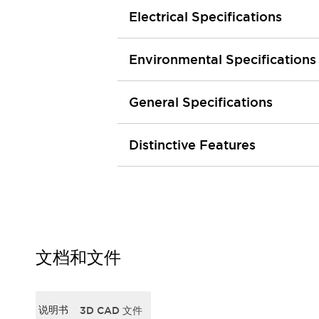
行业
Electrical Specifications
农业机械
公共环境
Environmental Specifications
工程机械
材料处理
卫生保健
General Specifications
电子交通
防御
Distinctive Features
功能
人机工程学
系统的功能安全
产品定制化
质量
抵御恶劣环境
媒体中心
联系我们
网络研讨会
法律文件
文档和文件
小册子
质量
关于面板和 PCB 开关的技术信息
什么是新的
说明书
3D CAD 文件