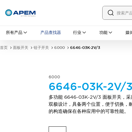
所有产品
所有产品
产品查找器
行业
功能
媒
面板开关
钮子开关
按钮开关
翘板开关
首页
面板开关
钮子开关
6000
6646-03K-2V/3
防误操作盖
防水帽
安装配件
探索全部
PCB 开关
MEC 轻触开关及配件
6000
滑动开关
触觉开关
6646-03K-2V/
微型开关和检测开关
DIP 和编码旋转开关
拨动开关
多功能 6646-03K-2V/3 面板开关，
按钮开关
翘板开关
探索全部
双极设计，具备两个位置，便于切换，
工业控制
的构造确保在各种应用中的可靠性能。
紧急停止开关
工业开关与指示灯
IDEC 的工业控制器
钥匙开关