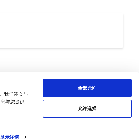
需要幫忙 ？
关于APEM
全部允许
首席执行官致辞
量。我们还会与
APEM 演示
信息与您提供
我们的核心业务
允许选择
APEM 企业社会责任（CSR）
简体中文
显示详情