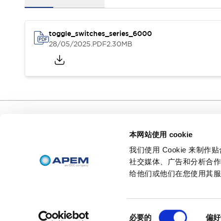
新闻
活动
支持
如何购买
toggle_switches_series_6000
在线经销商
28/05/2025
.PDF
2.30MB
联系我们
关于 APEM
首席执行官的寄语
我们的核心业务
APEM 介绍
集团历史
创始人头像
特色产品
APEM 分支机构
行政人员
我们的核心业务
APEM 企业社会责任（CSR）
本网站使用 cookie
支持
环境数据 | APEM
可持续产品
如何购买
我们使用 Cookie 来
不论您梦想拥有怎样不可思议的人
在线经销商
机界面，
社交媒体、广告和分析合
联系我们
我们都能让您梦想成真。
给他们或他们在您使用其
© 2026 APEM SAS
隐私政策
条款和条件
沪ICP备19002252号-
同
必要的
偏好