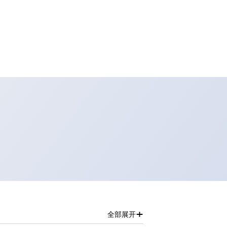
+
全部展开