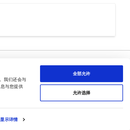
需要幫忙 ？
关于APEM
全部允许
首席执行官致辞
量。我们还会与
APEM 演示
信息与您提供
我们的核心业务
允许选择
APEM 企业社会责任（CSR）
简体中文
显示详情