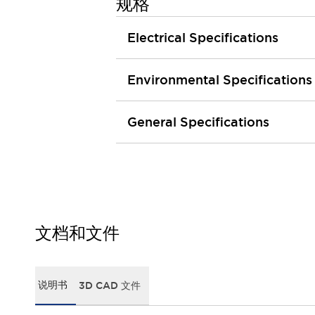
规格
行业
农业机械
Electrical Specifications
公共环境
工程机械
Environmental Specifications
材料处理
卫生保健
电子交通
General Specifications
防御
功能
人机工程学
系统的功能安全
产品定制化
质量
抵御恶劣环境
文档和文件
媒体中心
联系我们
网络研讨会
法律文件
小册子
质量
关于面板和 PCB 开关的技术信息
说明书
3D CAD 文件
什么是新的