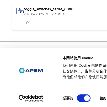
新闻
活动
支持
toggle_switches_series_6000
如何购买
28/05/2025
.PDF
2.30MB
在线经销商
联系我们
关于 APEM
首席执行官的寄语
我们的核心业务
APEM 介绍
集团历史
创始人头像
特色产品
APEM 分支机构
行政人员
我们的核心业务
本网站使用 cookie
支持
APEM 企业社会责任（CSR）
如何购买
我们使用 Cookie 来
不论您梦想拥有怎样不可思议的人
在线经销商
环境数据 | APEM
可持续产品
机界面，
社交媒体、广告和分析合
联系我们
我们都能让您梦想成真。
给他们或他们在您使用其
© 2026 APEM SAS
隐私政策
条款和条件
沪ICP备19002252号-
同
必要的
偏好
意
选