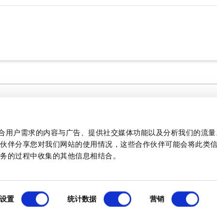
媒体中心
法律文件
制作贴合用户需求的内容与广告、提供社交媒体功能以及分析我们的流
文学
作伙伴分享您对我们网站的使用情况，这些合作伙伴可能会将此类
质量
服务的过程中收集的其他信息相结合。
PCB 和面板开关技术信息
1
设置
统计数据
营销
产品详情
主要特点
规格
文档和文件