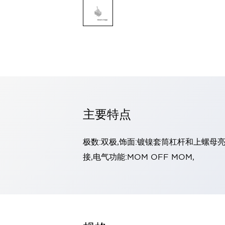
探索全部
LED 指示灯
专业级面板安装 LED 指示灯
夜视 (NVG) 兼容 LED 指示灯
后置 LED 指示灯
嵌入式塑料 LED 指示灯
基于 LED 指示灯的灯泡更换
Halo 面板安装 LED 指示灯
探索全部
主要特点
操纵杆
指尖比例
拇指控制
USB 桌面
中型霍尔效应
指尖开关
极数:双极,饰面:镀镍套筒杠杆和上螺母亮
手柄霍尔效应
轨迹球
探索全部
接,电气功能:MOM OFF MOM,
面板解决方案
标准面板解决方案
完整的人机界面
不锈钢键盘
触觉键盘
军用键盘
橡胶键盘
电容式键盘
薄膜键盘
探索全部
产品查找器