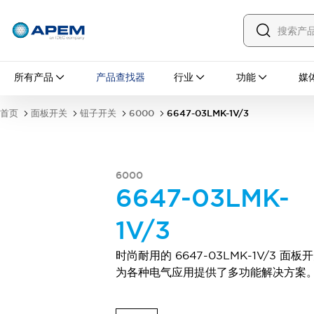
所有产品
所有产品
产品查找器
行业
功能
媒
面板开关
钮子开关
按钮开关
翘板开关
首页
面板开关
钮子开关
6000
6647-03LMK-1V/3
防误操作盖
防水帽
安装配件
探索全部
PCB 开关
MEC 轻触开关及配件
6000
滑动开关
触觉开关
6647-03LMK-
微型开关和检测开关
1V/3
DIP 和编码旋转开关
拨动开关
按钮开关
翘板开关
探索全部
工业控制
时尚耐用的 6647-03LMK-1V/3 面板
紧急停止开关
为各种电气应用提供了多功能解决方案
工业开关与指示灯
IDEC 的工业控制器
钥匙开关