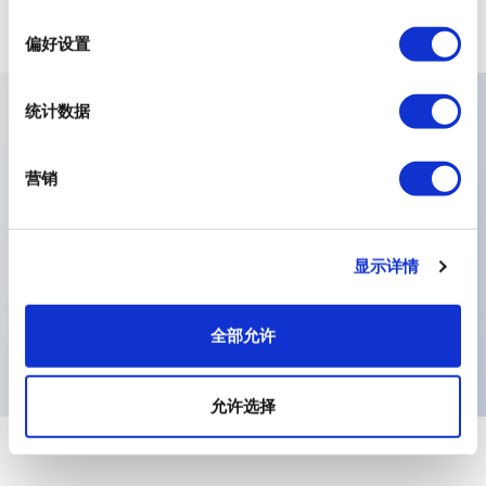
金属浅灰色, 金属深灰色和金属波尔多
选
提供标准图例选项
择
偏好设置
统计数据
主要特点
营销
• Ø9.6 mm • h=14.9 mm • 标准颜色：-纯色：蓝色、绿
色、灰色、黄色、白色、红色、黑色、超蓝色、灰蓝色、水
显示详情
蓝色、薄荷绿、远摄灰色、甜瓜色、高贵红色、金属深蓝
色、金属浅灰色、金属深灰色和金属酒红色 - 透明颜色：
透明和磨砂白色 • 面板开孔：Ø10.0 mm
全部允许
允许选择