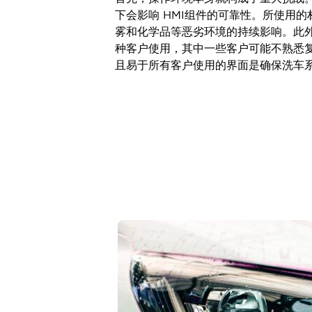
行业
下会影响 HMI组件的可靠性。所使用
农业机械
雾和化学品等恶劣环境的持续影响。此
公共环境
种客户使用，其中一些客户可能不熟悉
工程机械
且易于所有客户使用的界面是确保洗车
材料处理
卫生保健
电子交通
防御
功能
人机工程学
系统的功能安全
产品定制化
质量
抵御恶劣环境
媒体中心
联系我们
网络研讨会
法律文件
小册子
质量
关于面板和 PCB 开关的技术信息
什么是新的