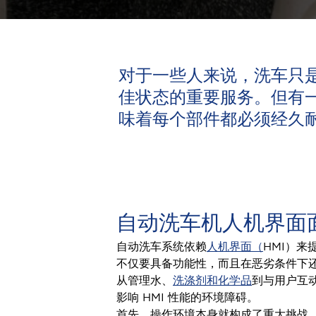
探索全部
LED 指示灯
专业级面板安装 LED 指示灯
夜视 (NVG) 兼容 LED 指示灯
对于一些人来说，洗车只
后置 LED 指示灯
嵌入式塑料 LED 指示灯
佳状态的重要服务。但有
基于 LED 指示灯的灯泡更换
味着每个部件都必须经久
Halo 面板安装 LED 指示灯
探索全部
操纵杆
指尖比例
拇指控制
USB 桌面
中型霍尔效应
指尖开关
手柄霍尔效应
轨迹球
探索全部
自动洗车机人机界面
面板解决方案
标准面板解决方案
自动洗车系统依赖
人机界面（
HMI）
完整的人机界面
不锈钢键盘
不仅要具备功能性，而且在恶劣条件下
触觉键盘
军用键盘
橡胶键盘
从管理水、
洗涤剂和化学品
到与用户互
电容式键盘
薄膜键盘
探索全部
影响 HMI 性能的环境障碍。
产品查找器
首先，操作环境本身就构成了重大挑战