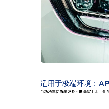
新闻
活动
支持
如何购买
在线经销商
联系我们
关于 APEM
首席执行官的寄语
我们的核心业务
APEM 介绍
集团历史
创始人头像
特色产品
APEM 分支机构
行政人员
我们的核心业务
APEM 企业社会责任（CSR）
环境数据 | APEM
可持续产品
适用于极端环境：AP
自动洗车使洗车设备不断暴露于水、化