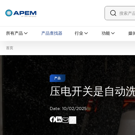
所有产品
所有产品
产品查找器
行业
功能
媒
面板开关
钮子开关
按钮开关
翘板开关
首页
防误操作盖
防水帽
安装配件
探索全部
PCB 开关
MEC 轻触开关及配件
产品
滑动开关
触觉开关
压电开关是自动
微型开关和检测开关
DIP 和编码旋转开关
拨动开关
按钮开关
翘板开关
探索全部
Date:
10/02/2025
工业控制
紧急停止开关
工业开关与指示灯
IDEC 的工业控制器
钥匙开关